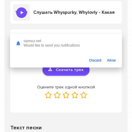
Слушать Whyspurky, Whylovly - Какая
Скачать песню Whyspurky, Whylovly -
vipmuz.net
Какая
в mp3 или слушать онлайн
Would like to send you notifications
бесплатно
Discard
Allow
Скачать трек
Оцените трек одной кнопкой
Текст песни