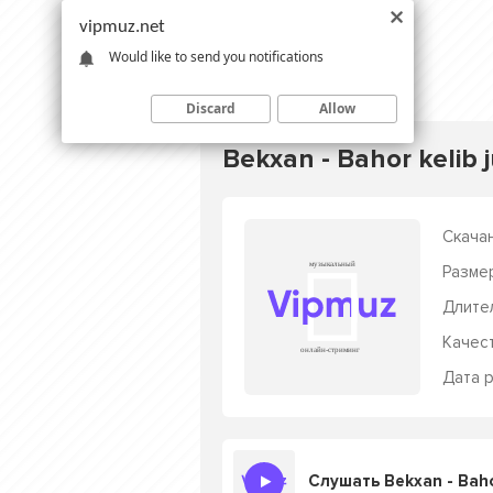
vipmuz.net
Would like to send you notifications
Discard
Allow
Bekxan - Bahor kelib j
Скачан
Разме
Длите
Качес
Дата р
Слушать Bekxan - Bahor