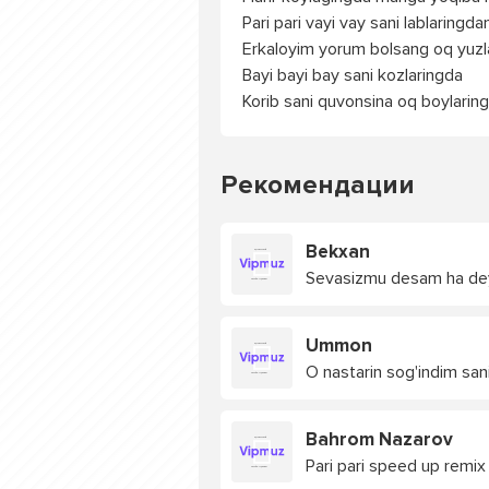
Pari pari vayi vay sani lablaringda
Erkaloyim yorum bolsang oq yuzl
Bayi bayi bay sani kozlaringda
Korib sani quvonsina oq boylarin
Рекомендации
Bekxan
Sevasizmu desam ha de
Ummon
O nastarin sog'indim sani
Bahrom Nazarov
Pari pari speed up remix