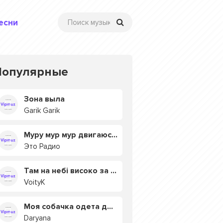
есни
Популярные
Зона выла
Garik Garik
Муру мур мур двигаюсь на мурмулях
Это Радио
Там на небі високо за хмарами
VoityK
Моя собачка одета дороже тебя
Daryana