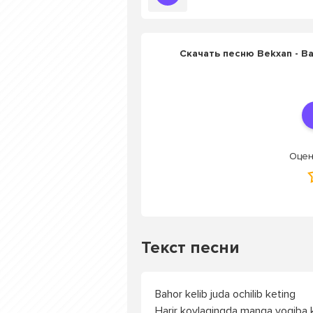
Скачать песню Bekxan - Baho
Оцен
Текст песни
Bahor kelib juda ochilib keting
Harir koylagingda manga yoqiba 