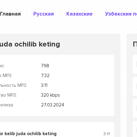
Главная
Русская
Казахские
Узбекские п
uda ochilib keting
о:
798
р MP3:
7.32
льность MP3:
3:11
тво MP3:
320 kbps
елиза:
27.03.2024
 kelib juda ochilib keting
3:11