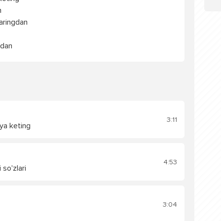
n
aringdan
gdan
3:11
ya keting
4:53
 so'zlari
3:04