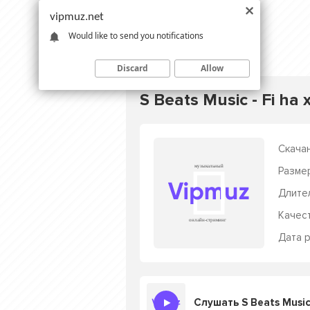
vipmuz.net
Would like to send you notifications
Discard
Allow
S Beats Music - Fi ha
Скачан
Разме
Длите
Качес
Дата р
Слушать S Beats Music 