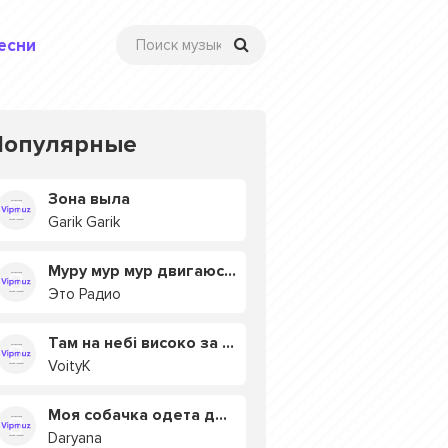
есни
Популярные
Зона выла
Garik Garik
Муру мур мур двигаюсь на мурмулях
Это Радио
Там на небі високо за хмарами
VoityK
Моя собачка одета дороже тебя
Daryana