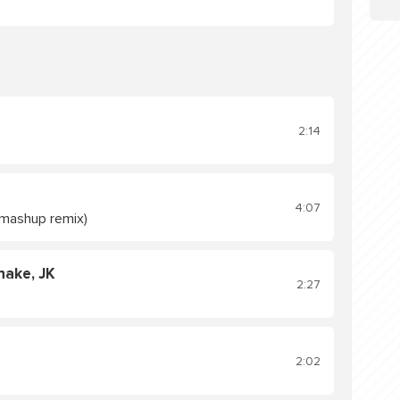
2:14
4:07
(mashup remix)
nake, JK
2:27
2:02