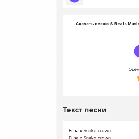
Скачать песню S Beats Music 
Оцен
Текст песни
Fi ha x Snake crown
Fi ha x Snake crown