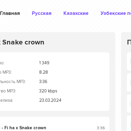
Главная
Русская
Казахские
Узбекские п
 x Snake crown
о:
1 349
р MP3:
8.28
льность MP3:
3:36
тво MP3:
320 kbps
елиза:
23.03.2024
- Fi ha x Snake crown
3:36