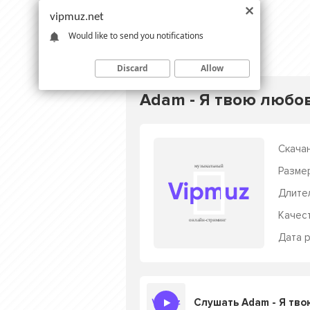
vipmuz.net
Would like to send you notifications
Discard
Allow
Adam - Я твою любо
Скачан
Разме
Длите
Качес
Дата р
Слушать Adam - Я тво