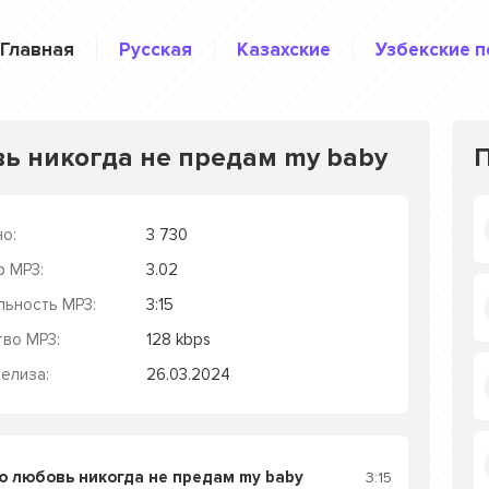
Главная
Русская
Казахские
Узбекские п
вь никогда не предам my baby
о:
3 730
р MP3:
3.02
льность MP3:
3:15
тво MP3:
128 kbps
елиза:
26.03.2024
ю любовь никогда не предам my baby
3:15