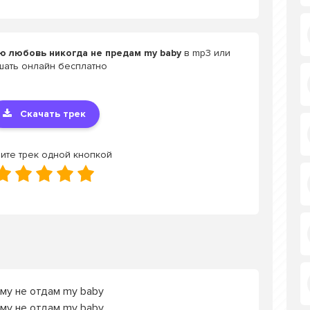
ю любовь никогда не предам my baby
в mp3 или
шать онлайн бесплатно
Скачать трек
ите трек одной кнопкой
ому не отдам my baby
ому не отдам my baby