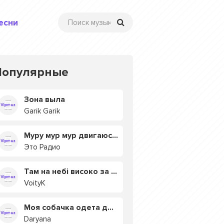
есни
Популярные
Зона выла
Garik Garik
Муру мур мур двигаюсь на мурмулях
Это Радио
Там на небі високо за хмарами
VoityK
Моя собачка одета дороже тебя
Daryana