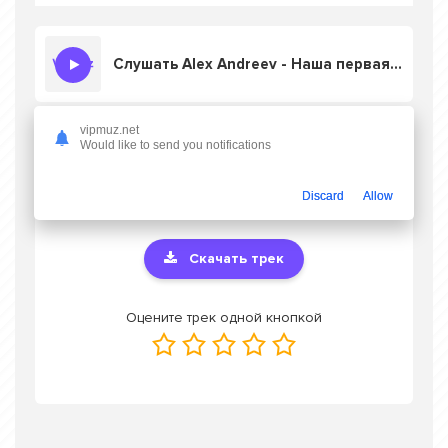
Слушать Alex Andreev - Наша первая любовь по 16 лет
vipmuz.net
Would like to send you notifications
Скачать песню Alex Andreev - Наша
первая любовь по 16 лет
в mp3 или
слушать онлайн бесплатно
Discard
Allow
Скачать трек
Оцените трек одной кнопкой