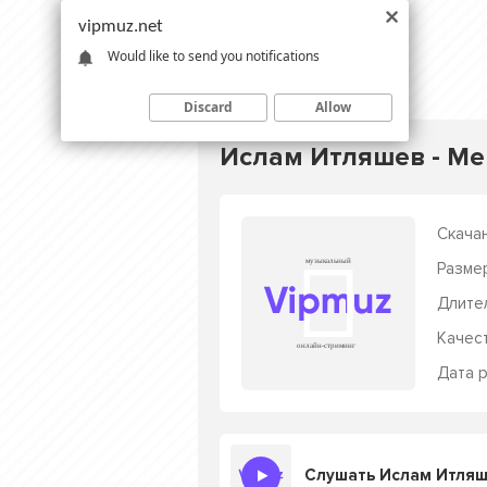
vipmuz.net
Would like to send you notifications
Discard
Allow
Ислам Итляшев - Ме
Скачан
Разме
Длите
Качес
Дата р
Слушать Ислам Итляш