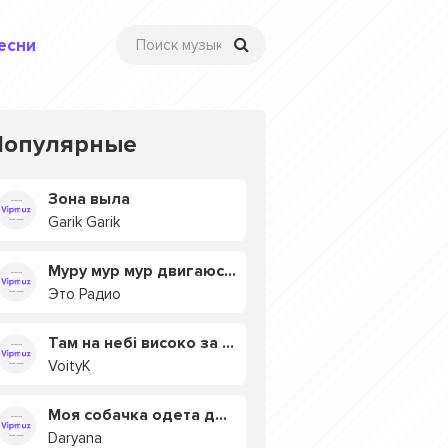
есни
Популярные
Зона выла
Garik Garik
Муру мур мур двигаюсь на мурмулях
Это Радио
Там на небі високо за хмарами
VoityK
Моя собачка одета дороже тебя
Daryana