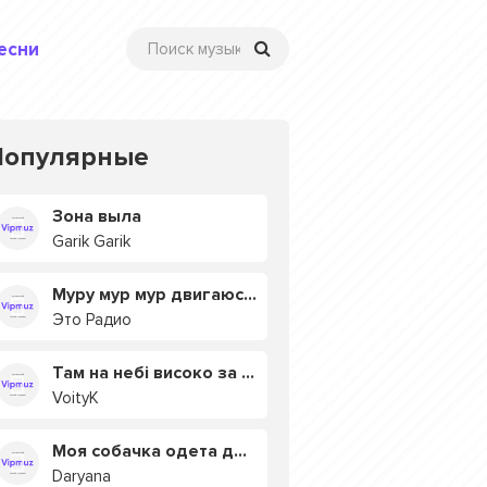
есни
Популярные
Зона выла
Garik Garik
Муру мур мур двигаюсь на мурмулях
Это Радио
Там на небі високо за хмарами
VoityK
Моя собачка одета дороже тебя
Daryana