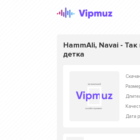
HammAli, Navai - Так
детка
Скачан
Разме
Длите
Качес
Дата р