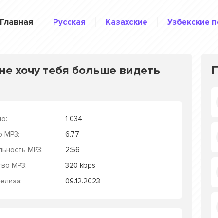
Главная
Русская
Казахские
Узбекские п
 не хочу тебя больше видеть
о:
1 034
р MP3:
6.77
льность MP3:
2:56
тво MP3:
320 kbps
елиза:
09.12.2023