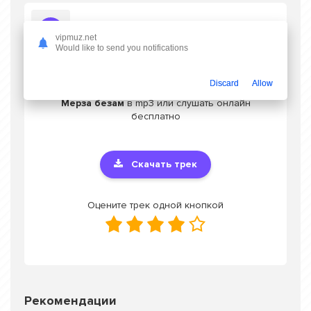
Слушать Альбина Ягулбаева - Мерза безам
vipmuz.net
Would like to send you notifications
Discard
Allow
Скачать песню Альбина Ягулбаева -
Мерза безам
в mp3 или слушать онлайн
бесплатно
Скачать трек
Оцените трек одной кнопкой
Рекомендации