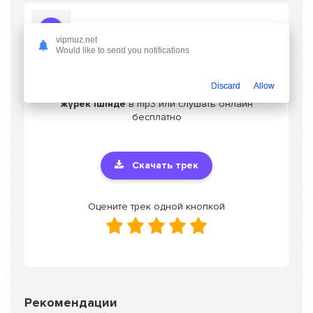
Слушать Нұртуған Қазиев - Жүрегің жүрек ішінде
vipmuz.net
Would like to send you notifications
Discard
Allow
Скачать песню Нұртуған Қазиев - Жүрегің
жүрек ішінде
в mp3 или слушать онлайн
бесплатно
Скачать трек
Оцените трек одной кнопкой
Рекомендации