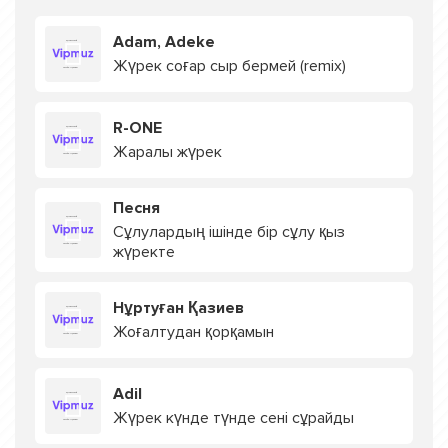
Adam, Adeke
Жүрек соғар сыр бермей (remix)
R-ONE
Жаралы жүрек
Песня
Сұлулардың ішінде бір сұлу қыз
жүректе
Нұртуған Қазиев
Жоғалтудан қорқамын
Adil
Жүрек күнде түнде сені сұрайды