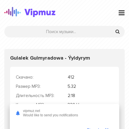
Gulalek Gulmyradowa - Ýyldyrym
Скачано:
412
Размер MP3:
5.32
Длительность MP3:
2:18
Качество MP3:
320 kbps
vipmuz.net
Дата релиза:
02.10.2025
Would like to send you notifications