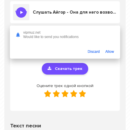
Слушать Айгор - Она для него возводило причал
vipmuz.net
Would like to send you notifications
Скачать песню Айгор - Она для него
возводило причал
в mp3 или слушать
онлайн бесплатно
Discard
Allow
Скачать трек
Оцените трек одной кнопкой
Текст песни