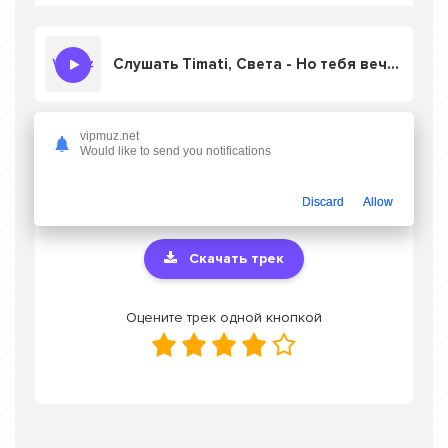
Слушать Timati, Света - Но тебя вечно куда то несёт дорога в аэропорт
vipmuz.net
Скачать песню Timati, Света - Но тебя
Would like to send you notifications
вечно куда то несёт дорога в аэропорт
в
mp3 или слушать онлайн бесплатно
Discard
Allow
Скачать трек
Оцените трек одной кнопкой