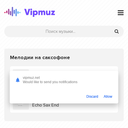
Мелодии на саксофоне
Kenny G
vipmuz.net
Help Yourself To My Love
Would like to send you notifications
Discard
Allow
Caleb Arredondo
Echo Sax End