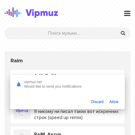
Raim
Adil, RaiM
vipmuz.net
Я подарю тебе розу курим папиросы
Would like to send you notifications
(speed up)
Discard
Allow
Adil, RaiM
Я никому ни писал таких вот искренних
строк (speed up remix)
RaiM, Артур