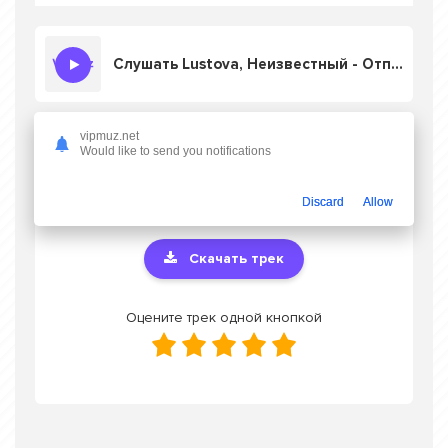
Слушать Lustova, Неизвестный - Отпустит мне больше от тебя
vipmuz.net
Скачать песню Lustova, Неизвестный -
Would like to send you notifications
Отпустит мне больше от тебя
в mp3 или
слушать онлайн бесплатно
Discard
Allow
Скачать трек
Оцените трек одной кнопкой