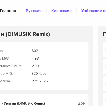
Главная
Русская
Казахские
Узбекские п
н (DIMUSIK Remix)
о:
602
р MP3:
4.98
льность MP3:
2:09
тво MP3:
320 kbps
елиза:
27.11.2025
- Ураган (DIMUSIK Remix)
2:09