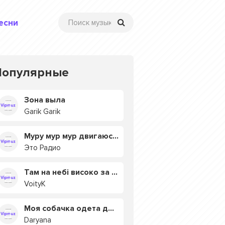
есни
Популярные
Зона выла
Garik Garik
Муру мур мур двигаюсь на мурмулях
Это Радио
Там на небі високо за хмарами
VoityK
Моя собачка одета дороже тебя
Daryana