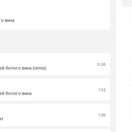
го вина
0:26
й белого вина (remix)
1:22
ей белого вина
1:36
ат