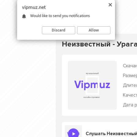
vipmuz.net
Would like to send you notifications
Discard
Allow
Неизвестный - Урага
Скачан
Разме
Длите
Качес
Дата р
Слушать Неизвестный 