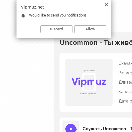
vipmuz.net
Would like to send you notifications
Discard
Allow
Uncommon - Ты живё
Скачан
Разме
Длите
Качес
Дата р
Слушать Uncommon - 