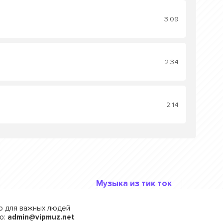
3:09
2:34
2:14
Музыка из тик ток
го для важных людей
о:
admin@vipmuz.net