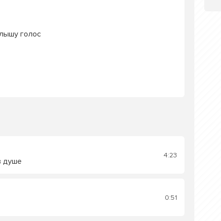
слышу голос
4:23
в душе
0:51