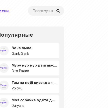
есни
Популярные
Зона выла
Garik Garik
Муру мур мур двигаюсь на мурмулях
Это Радио
Там на небі високо за хмарами
VoityK
Моя собачка одета дороже тебя
Daryana