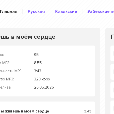
Главная
Русская
Казахские
Узбекские п
шь в моём сердце
о:
95
р MP3:
8.55
льность MP3:
3:43
тво MP3:
320 kbps
елиза:
26.05.2026
Ты живёшь в моём сердце
3:43