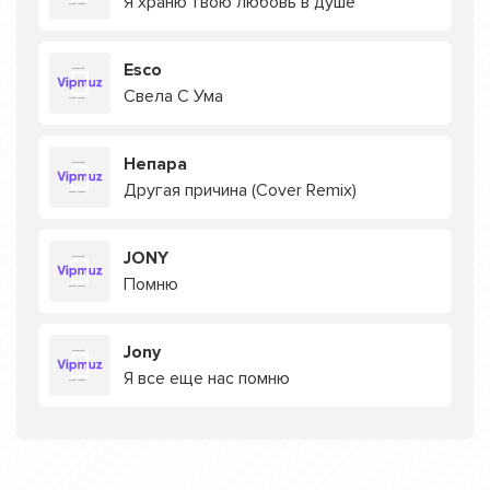
Я храню твою любовь в душе
Esco
Свела С Ума
Непара
Другая причина (Cover Remix)
JONY
Помню
Jony
Я все еще нас помню