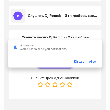
Слушать Dj Remob - Эта любовь свела меня с ума (Jony Zohid mixed)
Скачать песню Dj Remob - Эта любовь
свела меня с ума (Jony Zohid mixed)
в mp3
vipmuz.net
или слушать онлайн бесплатно
Would like to send you notifications
Discard
Allow
Скачать трек
Оцените трек одной кнопкой