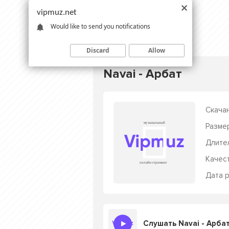
vipmuz.net
Would like to send you notifications
Discard
Allow
Navai - Арбат
Скачан
Разме
Длите
Качес
Дата р
Слушать Navai - Арба