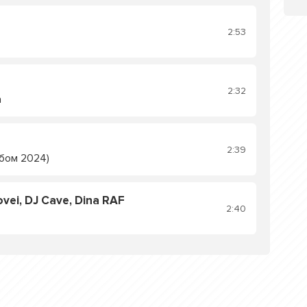
2:53
2:32
а
2:39
бом 2024)
vei, DJ Cave, Dina RAF
2:40