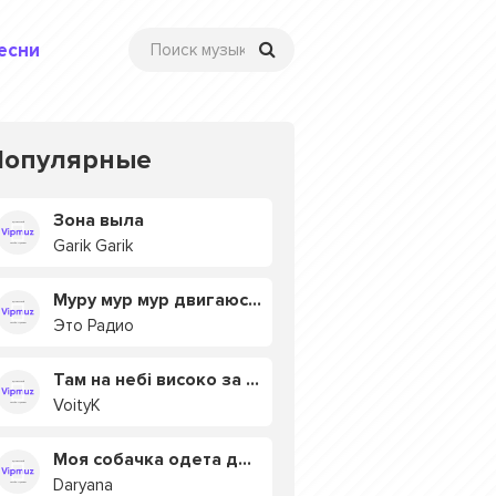
есни
Популярные
Зона выла
Garik Garik
Муру мур мур двигаюсь на мурмулях
Это Радио
Там на небі високо за хмарами
VoityK
Моя собачка одета дороже тебя
Daryana