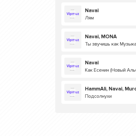
Navai
Лям
Navai, MONA
Ты звучишь как Музык
Navai
Как Есенин (Новый Аль
HammAli, Navai, Muro
Подсолнухи