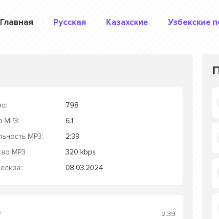
Главная
Русская
Казахские
Узбекские п
о:
798
р MP3:
6.1
льность MP3:
2:39
тво MP3:
320 kbps
елиза:
08.03.2024
т
2:39