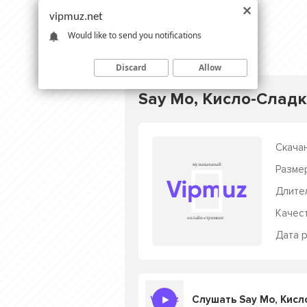
vipmuz.net
Would like to send you notifications
Discard
Allow
Say Mo, Кисло-Сладки
Скачан
Разме
Длите
Качес
Дата р
Слушать Say Mo, Кисло