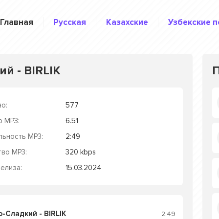
Главная
Русская
Казахские
Узбекские п
й - BIRLIK
о:
577
р MP3:
6.51
льность MP3:
2:49
тво MP3:
320 kbps
елиза:
15.03.2024
-Сладкий - BIRLIK
2:49