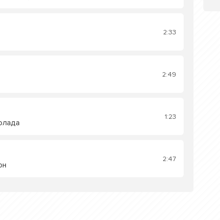
2:33
2:49
1:23
олада
2:47
он