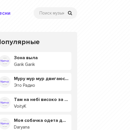
есни
Популярные
Зона выла
Garik Garik
Муру мур мур двигаюсь на мурмулях
Это Радио
Там на небі високо за хмарами
VoityK
Моя собачка одета дороже тебя
Daryana